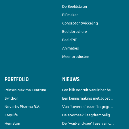
De Beeldsluiter
PIFmaker
Conceptontwikkeling
Beeldbrochure
BeeldPIF
Animaties
Meer producten
PORTFOLIO
NIEUWS
Prinses Máxima Centrum
Een blik vooruit vanuit het heden
Synthon
Een kennismaking met Joost Groen
Novartis Pharma B.V.
Van ‘’toveren’’ naar ‘’begrijpen’’
CMyLife
De apotheek: laagdrempelig & overstijgend tegelijk
Hematon
De "wait-and-see" fase van chronische leukemie